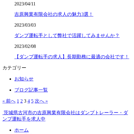
2023/04/11
吉原興業有限会社の求人の魅力3選！
2023/03/03
ダンプ運転手として弊社で活躍してみませんか？
2023/02/08
【ダンプ運転手の求人】長期勤務に最適の会社です！
カテゴリー
お知らせ
ブログ記事一覧
« 前へ
1
2
3
4
5
次へ »
茨城県古河市の吉原興業有限会社はダンプトレーラー・ダ
ンプ運転手を求人中
ホーム