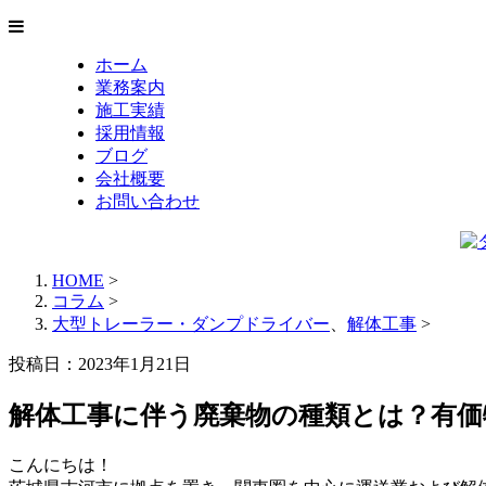
ホーム
業務案内
施工実績
採用情報
ブログ
会社概要
お問い合わせ
HOME
>
コラム
>
大型トレーラー・ダンプドライバー
、
解体工事
>
投稿日：2023年1月21日
解体工事に伴う廃棄物の種類とは？有価
こんにちは！