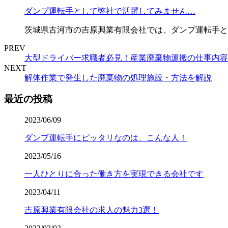
ダンプ運転手として弊社で活躍してみません…
茨城県古河市の吉原興業有限会社では、ダンプ運転手と
PREV
大型ドライバー求職者必見！産業廃棄物運搬の仕事内容
NEXT
解体作業で発生した廃棄物の処理施設・方法を解説
最近の投稿
2023/06/09
ダンプ運転手にピッタリなのは、こんな人！
2023/05/16
一人ひとりに合った働き方を実現できる会社です
2023/04/11
吉原興業有限会社の求人の魅力3選！