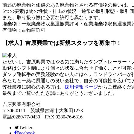
前述の廃棄物と価値のある廃棄物とされる有価物の違いは、
5つの要素は物の性状・排出の状況・通常の取引形態・取引
また、取り扱う際に必要な許可も異なります。
廃棄物：一般廃棄物収集運搬業許可・産業廃棄物収集運搬業
有価物：古物商許可
【求人】吉原興業では新規スタッフを募集中！
ただいま、吉原興業ではやる気に満ちたダンプトレーラー・
勤務はシフト制により個々の状況に合わせて働くことが可能
ダンプ運転手の実務経験のない人にはベテランドライバーが
私たちと一緒に風通しの良い会社で、自分の可能性を広げて
弊社業務に関心のある方は、
採用情報ページ
からご連絡くだ
最後までご覧いただき誠にありがとうございました。
吉原興業有限会社
〒306-0111 茨城県古河市大和田1273
電話:0280-77-0430 FAX:0280-76-6816
Twitter
Facebook